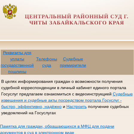
ЦЕНТРАЛЬНЫЙ РАЙОННЫЙ СУД Г.
ЧИТЫ ЗАБАЙКАЛЬСКОГО КРАЯ
Реквизиты для
уплаты
Телефоны
Судебные
государственной
суда
примирители
пошлины
В целях информирования граждан о возможности получения
судебной корреспонденции в личный кабинет единого портала
Госуслуг предлагаем ознакомиться с видеоинструкцией
Судебные
извещения и судебные акты посредством портала Госуслуг -
быстро, эффективно, надёжно
и
Настроить
получение судебных
уведомлений на Госуслугах
Памятка для граждан, обращающихся в МФЦ для подачи
документов в суд в электронном виде