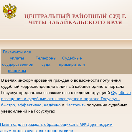
ЦЕНТРАЛЬНЫЙ РАЙОННЫЙ СУД Г.
ЧИТЫ ЗАБАЙКАЛЬСКОГО КРАЯ
Реквизиты для
уплаты
Телефоны
Судебные
государственной
суда
примирители
пошлины
В целях информирования граждан о возможности получения
судебной корреспонденции в личный кабинет единого портала
Госуслуг предлагаем ознакомиться с видеоинструкцией
Судебные
извещения и судебные акты посредством портала Госуслуг -
быстро, эффективно, надёжно
и
Настроить
получение судебных
уведомлений на Госуслугах
Памятка для граждан, обращающихся в МФЦ для подачи
документов в суд в электронном виде