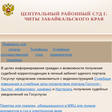
ЦЕНТРАЛЬНЫЙ РАЙОННЫЙ СУД Г.
ЧИТЫ ЗАБАЙКАЛЬСКОГО КРАЯ
Реквизиты для
уплаты
Телефоны
Судебные
государственной
суда
примирители
пошлины
В целях информирования граждан о возможности получения
судебной корреспонденции в личный кабинет единого портала
Госуслуг предлагаем ознакомиться с видеоинструкцией
Судебные
извещения и судебные акты посредством портала Госуслуг -
быстро, эффективно, надёжно
и
Настроить
получение судебных
уведомлений на Госуслугах
Памятка для граждан, обращающихся в МФЦ для подачи
документов в суд в электронном виде