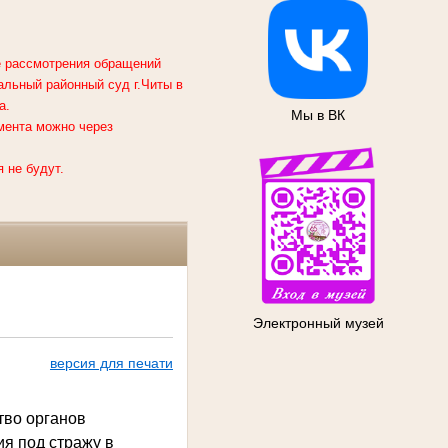
ке рассмотрения обращений
альный районный суд г.Читы
в
а.
Мы в ВК
мента можно через
 не будут.
Электронный музей
версия для печати
тво органов
я под стражу в