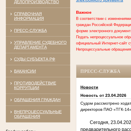
ДЕЛОПРОИЗВОДСТВО
Важное
СПРАВОЧНАЯ
ИНФОРМАЦИЯ
В соответствии с изменениями
граждан Российской Федерации
ПРЕСС-СЛУЖБА
форме электронного документ
Подать непроцессуальное обр
УПРАВЛЕНИЕ СУДЕБНОГО
официальный Интернет-сайт с
ДЕПАРТАМЕНТА
Непроцессуальные обращения,
СУДЫ СУБЪЕКТА РФ
ВАКАНСИИ
ПРЕСС-СЛУЖБА
ПРОТИВОДЕЙСТВИЕ
Новости
КОРРУПЦИИ
Новость от 23.04.2026
ОБРАЩЕНИЯ ГРАЖДАН
Судом рассмотрено ходат
директоров ПАО «ТГК-14
ВНЕПРОЦЕССУАЛЬНЫЕ
ОБРАЩЕНИЯ
Сегодня, 23.04.20
предварительного рас