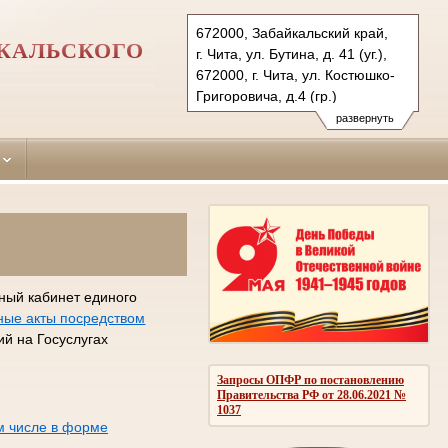
672000, Забайкальский край,
ЙКАЛЬСКОГО
г. Чита, ул. Бутина, д. 41 (уг.),
672000, г. Чита, ул. Костюшко-
Григоровича, д.4 (гр.)
Тел.: (3022) 35-56-34(уг.)
развернуть
21-36-31 ( гр. и админ.), 35-03-
53
centr.cht@sudrf.ru
centr2.cht@sudrf.ru
ный кабинет единого
ные акты посредством
й на Госуслугах
Запросы ОПФР по постановлению
Правительства РФ от 28.06.2021 №
1037
м числе в форме