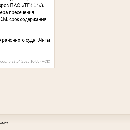
оров ПАО «ТГК-14»).
мера пресечения
К.М. срок содержания
 районного суда г.Читы
ковано 23.04.2026 10:59 (МСК)
удие»