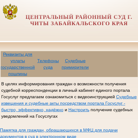
ЦЕНТРАЛЬНЫЙ РАЙОННЫЙ СУД Г.
ЧИТЫ ЗАБАЙКАЛЬСКОГО КРАЯ
Реквизиты для
уплаты
Телефоны
Судебные
государственной
суда
примирители
пошлины
В целях информирования граждан о возможности получения
судебной корреспонденции в личный кабинет единого портала
Госуслуг предлагаем ознакомиться с видеоинструкцией
Судебные
извещения и судебные акты посредством портала Госуслуг -
быстро, эффективно, надёжно
и
Настроить
получение судебных
уведомлений на Госуслугах
Памятка для граждан, обращающихся в МФЦ для подачи
документов в суд в электронном виде