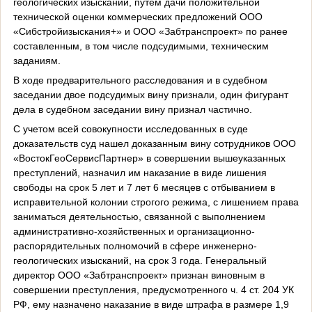
геологических изысканий, путем дачи положительной
технической оценки коммерческих предложений ООО
«Сибстройизыскания+» и ООО «Забтранспроект» по ранее
составленным, в том числе подсудимыми, техническим
заданиям.
В ходе предварительного расследования и в судебном
заседании двое подсудимых вину признали, один фигурант
дела в судебном заседании вину признал частично.
С учетом всей совокупности исследованных в суде
доказательств суд нашел доказанным вину сотрудников ООО
«ВостокГеоСервисПартнер» в совершении вышеуказанных
преступлений, назначил им наказание в виде лишения
свободы на срок 5 лет и 7 лет 6 месяцев с отбыванием в
исправительной колонии строгого режима, с лишением права
заниматься деятельностью, связанной с выполнением
административно-хозяйственных и организационно-
распорядительных полномочий в сфере инженерно-
геологических изысканий, на срок 3 года. Генеральный
директор ООО «Забтранспроект» признан виновным в
совершении преступления, предусмотренного ч. 4 ст. 204 УК
РФ, ему назначено наказание в виде штрафа в размере 1,9