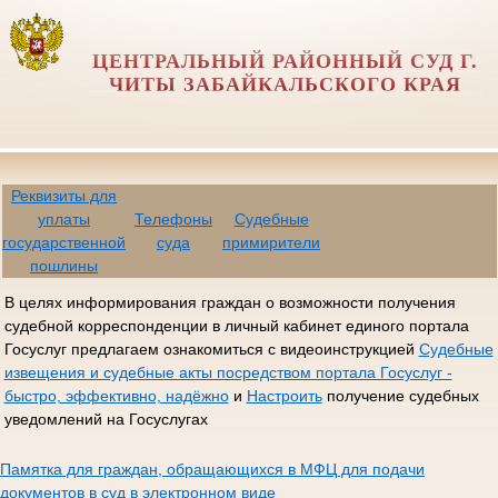
ЦЕНТРАЛЬНЫЙ РАЙОННЫЙ СУД Г.
ЧИТЫ ЗАБАЙКАЛЬСКОГО КРАЯ
Реквизиты для
уплаты
Телефоны
Судебные
государственной
суда
примирители
пошлины
В целях информирования граждан о возможности получения
судебной корреспонденции в личный кабинет единого портала
Госуслуг предлагаем ознакомиться с видеоинструкцией
Судебные
извещения и судебные акты посредством портала Госуслуг -
быстро, эффективно, надёжно
и
Настроить
получение судебных
уведомлений на Госуслугах
Памятка для граждан, обращающихся в МФЦ для подачи
документов в суд в электронном виде