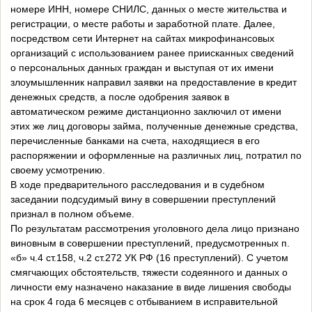
номере ИНН, номере СНИЛС, данных о месте жительства и
регистрации, о месте работы и заработной плате. Далее,
посредством сети Интернет на сайтах микрофинансовых
организаций с использованием ранее приисканных сведений
о персональных данных граждан и выступая от их имени
злоумышленник направил заявки на предоставление в кредит
денежных средств, а после одобрения заявок в
автоматическом режиме дистанционно заключил от имени
этих же лиц договоры займа, полученные денежные средства,
перечисленные банками на счета, находящиеся в его
распоряжении и оформленные на различных лиц, потратил по
своему усмотрению.
В ходе предварительного расследования и в судебном
заседании подсудимый вину в совершении преступлений
признал в полном объеме.
По результатам рассмотрения уголовного дела лицо признано
виновным в совершении преступлений, предусмотренных п.
«б» ч.4 ст.158, ч.2 ст.272 УК РФ (16 преступлений). С учетом
смягчающих обстоятельств, тяжести содеянного и данных о
личности ему назначено наказание в виде лишения свободы
на срок 4 года 6 месяцев с отбыванием в исправительной