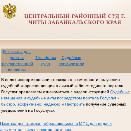
ЦЕНТРАЛЬНЫЙ РАЙОННЫЙ СУД Г.
ЧИТЫ ЗАБАЙКАЛЬСКОГО КРАЯ
Реквизиты для
уплаты
Телефоны
Судебные
государственной
суда
примирители
пошлины
В целях информирования граждан о возможности получения
судебной корреспонденции в личный кабинет единого портала
Госуслуг предлагаем ознакомиться с видеоинструкцией
Судебные
извещения и судебные акты посредством портала Госуслуг -
быстро, эффективно, надёжно
и
Настроить
получение судебных
уведомлений на Госуслугах
Памятка для граждан, обращающихся в МФЦ для подачи
документов в суд в электронном виде