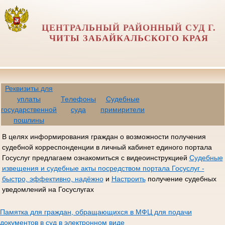
ЦЕНТРАЛЬНЫЙ РАЙОННЫЙ СУД Г.
ЧИТЫ ЗАБАЙКАЛЬСКОГО КРАЯ
Реквизиты для
уплаты
Телефоны
Судебные
государственной
суда
примирители
пошлины
В целях информирования граждан о возможности получения
судебной корреспонденции в личный кабинет единого портала
Госуслуг предлагаем ознакомиться с видеоинструкцией
Судебные
извещения и судебные акты посредством портала Госуслуг -
быстро, эффективно, надёжно
и
Настроить
получение судебных
уведомлений на Госуслугах
Памятка для граждан, обращающихся в МФЦ для подачи
документов в суд в электронном виде