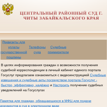
ЦЕНТРАЛЬНЫЙ РАЙОННЫЙ СУД Г.
ЧИТЫ ЗАБАЙКАЛЬСКОГО КРАЯ
Реквизиты для
уплаты
Телефоны
Судебные
государственной
суда
примирители
пошлины
В целях информирования граждан о возможности получения
судебной корреспонденции в личный кабинет единого портала
Госуслуг предлагаем ознакомиться с видеоинструкцией
Судебные
извещения и судебные акты посредством портала Госуслуг -
быстро, эффективно, надёжно
и
Настроить
получение судебных
уведомлений на Госуслугах
Памятка для граждан, обращающихся в МФЦ для подачи
документов в суд в электронном виде