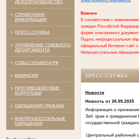
ДЕЛОПРОИЗВОДСТВО
Важное
СПРАВОЧНАЯ
ИНФОРМАЦИЯ
В соответствии с изменениями
граждан Российской Федерации
ПРЕСС-СЛУЖБА
форме электронного документ
Подать непроцессуальное обр
УПРАВЛЕНИЕ СУДЕБНОГО
официальный Интернет-сайт с
ДЕПАРТАМЕНТА
Непроцессуальные обращения,
СУДЫ СУБЪЕКТА РФ
ВАКАНСИИ
ПРЕСС-СЛУЖБА
ПРОТИВОДЕЙСТВИЕ
Новости
КОРРУПЦИИ
Новость от 26.05.2025
ОБРАЩЕНИЯ ГРАЖДАН
Информация о признании 
Заб. крае и гражданином
ВНЕПРОЦЕССУАЛЬНЫЕ
государственной граждан
ОБРАЩЕНИЯ
Центральный районный су