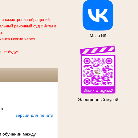
ке рассмотрения обращений
альный районный суд г.Читы
в
а.
Мы в ВК
мента можно через
 не будут.
Электронный музей
 в
версия для печати
я
ом обучении между