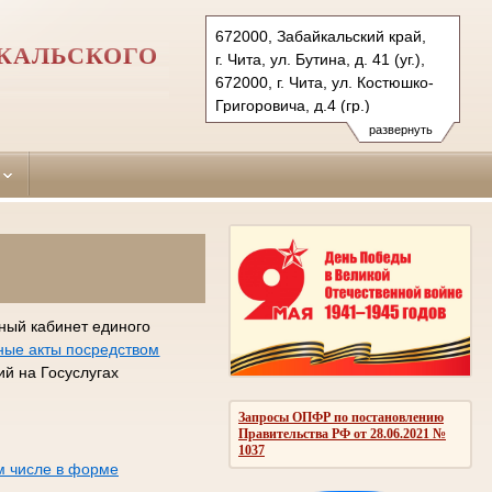
672000, Забайкальский край,
ЙКАЛЬСКОГО
г. Чита, ул. Бутина, д. 41 (уг.),
672000, г. Чита, ул. Костюшко-
Григоровича, д.4 (гр.)
Тел.: (3022) 35-56-34(уг.)
развернуть
21-36-31 ( гр. и админ.), 35-03-
53
centr.cht@sudrf.ru
centr2.cht@sudrf.ru
ный кабинет единого
ные акты посредством
й на Госуслугах
Запросы ОПФР по постановлению
Правительства РФ от 28.06.2021 №
1037
м числе в форме