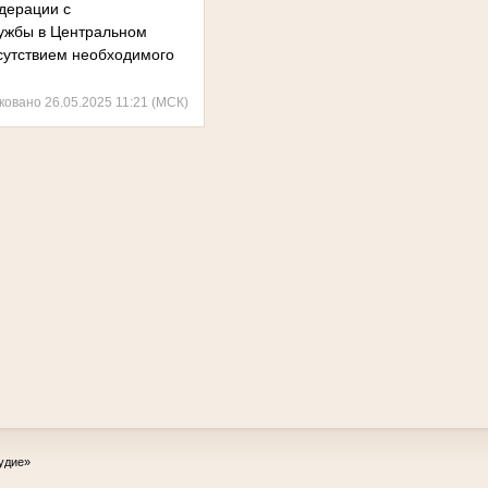
дерации с
ужбы в Центральном
тсутствием необходимого
ковано 26.05.2025 11:21 (МСК)
удие»