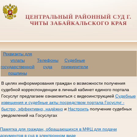
ЦЕНТРАЛЬНЫЙ РАЙОННЫЙ СУД Г.
ЧИТЫ ЗАБАЙКАЛЬСКОГО КРАЯ
Реквизиты для
уплаты
Телефоны
Судебные
государственной
суда
примирители
пошлины
В целях информирования граждан о возможности получения
судебной корреспонденции в личный кабинет единого портала
Госуслуг предлагаем ознакомиться с видеоинструкцией
Судебные
извещения и судебные акты посредством портала Госуслуг -
быстро, эффективно, надёжно
и
Настроить
получение судебных
уведомлений на Госуслугах
Памятка для граждан, обращающихся в МФЦ для подачи
документов в суд в электронном виде