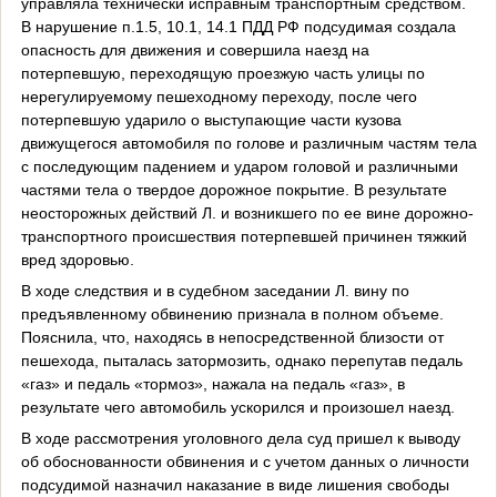
управляла технически исправным транспортным средством.
В нарушение п.1.5, 10.1, 14.1 ПДД РФ подсудимая создала
опасность для движения и совершила наезд на
потерпевшую, переходящую проезжую часть улицы по
нерегулируемому пешеходному переходу, после чего
потерпевшую ударило о выступающие части кузова
движущегося автомобиля по голове и различным частям тела
с последующим падением и ударом головой и различными
частями тела о твердое дорожное покрытие. В результате
неосторожных действий Л. и возникшего по ее вине дорожно-
транспортного происшествия потерпевшей причинен тяжкий
вред здоровью.
В ходе следствия и в судебном заседании Л. вину по
предъявленному обвинению признала в полном объеме.
Пояснила, что, находясь в непосредственной близости от
пешехода, пыталась затормозить, однако перепутав педаль
«газ» и педаль «тормоз», нажала на педаль «газ», в
результате чего автомобиль ускорился и произошел наезд.
В ходе рассмотрения уголовного дела суд пришел к выводу
об обоснованности обвинения и с учетом данных о личности
подсудимой назначил наказание в виде лишения свободы