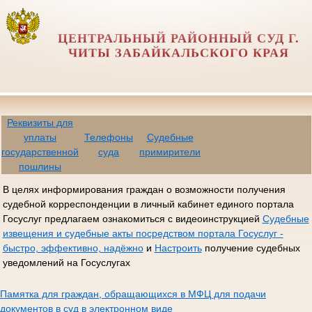
ЦЕНТРАЛЬНЫЙ РАЙОННЫЙ СУД Г.
ЧИТЫ ЗАБАЙКАЛЬСКОГО КРАЯ
Реквизиты для
уплаты
Телефоны
Судебные
государственной
суда
примирители
пошлины
В целях информирования граждан о возможности получения
судебной корреспонденции в личный кабинет единого портала
Госуслуг предлагаем ознакомиться с видеоинструкцией
Судебные
извещения и судебные акты посредством портала Госуслуг -
быстро, эффективно, надёжно
и
Настроить
получение судебных
уведомлений на Госуслугах
Памятка для граждан, обращающихся в МФЦ для подачи
документов в суд в электронном виде