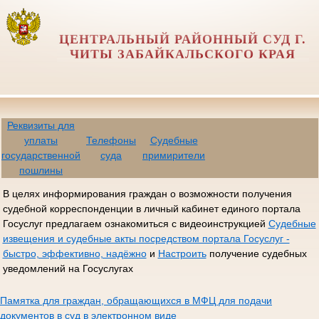
ЦЕНТРАЛЬНЫЙ РАЙОННЫЙ СУД Г.
ЧИТЫ ЗАБАЙКАЛЬСКОГО КРАЯ
Реквизиты для
уплаты
Телефоны
Судебные
государственной
суда
примирители
пошлины
В целях информирования граждан о возможности получения
судебной корреспонденции в личный кабинет единого портала
Госуслуг предлагаем ознакомиться с видеоинструкцией
Судебные
извещения и судебные акты посредством портала Госуслуг -
быстро, эффективно, надёжно
и
Настроить
получение судебных
уведомлений на Госуслугах
Памятка для граждан, обращающихся в МФЦ для подачи
документов в суд в электронном виде