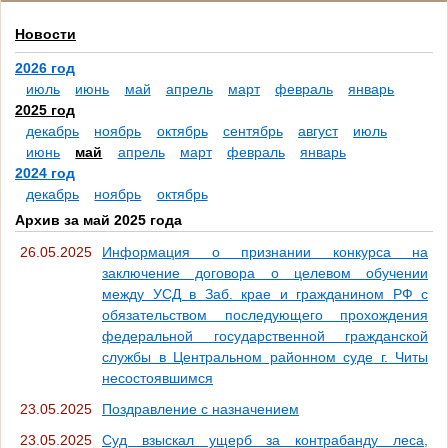
Новости
2026 год
июль
июнь
май
апрель
март
февраль
январь
2025 год
декабрь
ноябрь
октябрь
сентябрь
август
июль
июнь
май
апрель
март
февраль
январь
2024 год
декабрь
ноябрь
октябрь
Архив за май 2025 года
26.05.2025
Информация о признании конкурса на
заключение договора о целевом обучении
между УСД в Заб. крае и гражданином РФ с
обязательством последующего прохождения
федеральной государственной гражданской
службы в Центральном районном суде г. Читы
несостоявшимся
23.05.2025
Поздравление с назначением
23.05.2025
Суд взыскал ущерб за контрабанду леса,