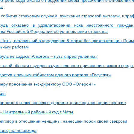
отрено ходатайство о продлении меры пресечения в отношении ч
4»
 события страховым случаем, взыскании страховой выплаты, штра
уда отказано в удовлетворении иска иностранного гражда
тва Российской Федерации об установлении отцовства
 Читы, оставивший в преддверии 8 марта без цветов женщин Примо
льным работам
руль не садись! Алкоголь – путь к преступлению»
овской области осужден за умышленное причинение тяжкого вреда
доступ к личным кабинетам единого портала «Госуслуг»
меру пресечения экс-директору ООО «Олерон+»
сия
дорожного знака повлекло дорожно-транспортное происшествие
Центральный районный суд г. Читы
риговор в отношении женщины, нанесшей побои своей свекрови
наезд на пешехода