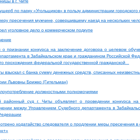
ницы в г. Чите
 ущерб по парку «Угольщиков» в пользу администрации городского 
меру пресечения мужчине, совершившему наезд на нескольких чело
рел уголовное дело о коммерческом подкупе
чение
о признании конкурса на заключение договора о целевом обуч
епартамента в Забайкальском крае и гражданином Российской Фед
о прохождения федеральной государственной гражданской...
иты взыскал с банка сумму денежных средств, списанных неизвест
рии Львовны Брижко (Гительман)
злоупотребление должностными полномочиями
й районный суд г. Читы объявляет о проведении конкурса на
чении между Управлением Судебного департамента в Забайкаль
Федерации
отрено ходатайство следователя о продлении меры пресечения в 
он+»