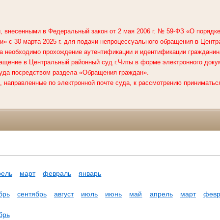
, внесенными в Федеральный закон от 2 мая 2006 г. № 59-ФЗ «О поряд
» с 30 марта 2025 г. для подачи непроцессуального обращения в
Центр
а необходимо прохождение аутентификации и идентификации гражданин
ащение в Центральный районный суд г.Читы в форме электронного доку
уда посредством раздела «Обращения граждан».
 направленные по электронной почте суда, к рассмотрению приниматься
рель
март
февраль
январь
брь
сентябрь
август
июль
июнь
май
апрель
март
февр
брь