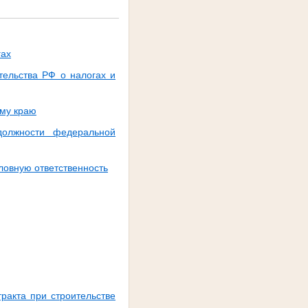
гах
тельства РФ о налогах и
ому краю
должности федеральной
ловную ответственность
ракта при строительстве