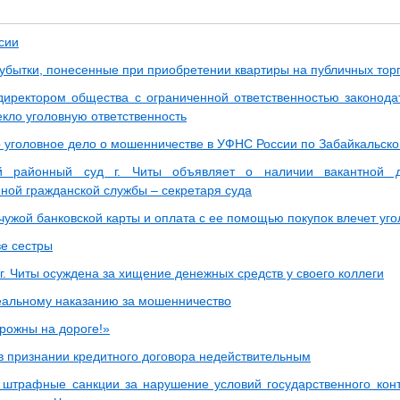
сии
 убытки, понесенные при приобретении квартиры на публичных тор
иректором общества с ограниченной ответственностью законода
екло уголовную ответственность
 уголовное дело о мошенничестве в УФНС России по Забайкальск
й районный суд г. Читы объявляет о наличии вакантной 
нной гражданской службы – секретаря суда
чужой банковской карты и оплата с ее помощью покупок влечет уго
е сестры
. Читы осуждена за хищение денежных средств у своего коллеги
еальному наказанию за мошенничество
орожны на дороге!»
 в признании кредитного договора недействительным
 штрафные санкции за нарушение условий государственного конт