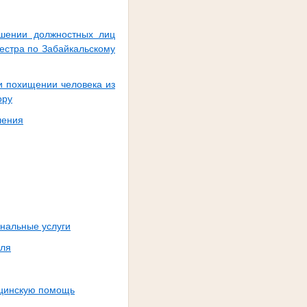
ошении должностных лиц
естра по Забайкальскому
и похищении человека из
ору
ления
нальные услуги
еля
ицинскую помощь