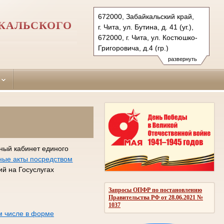
672000, Забайкальский край,
ЙКАЛЬСКОГО
г. Чита, ул. Бутина, д. 41 (уг.),
672000, г. Чита, ул. Костюшко-
Григоровича, д.4 (гр.)
Тел.: (3022) 35-56-34(уг.)
развернуть
21-36-31 ( гр. и админ.), 35-03-
53
centr.cht@sudrf.ru
centr2.cht@sudrf.ru
ный кабинет единого
ные акты посредством
й на Госуслугах
Запросы ОПФР по постановлению
Правительства РФ от 28.06.2021 №
1037
м числе в форме