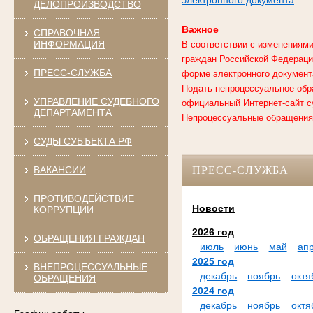
ДЕЛОПРОИЗВОДСТВО
Важное
СПРАВОЧНАЯ
ИНФОРМАЦИЯ
В соответствии с изменениями
граждан Российской Федерации
ПРЕСС-СЛУЖБА
форме электронного документ
Подать непроцессуальное обр
УПРАВЛЕНИЕ СУДЕБНОГО
официальный Интернет-сайт с
ДЕПАРТАМЕНТА
Непроцессуальные обращения,
СУДЫ СУБЪЕКТА РФ
ВАКАНСИИ
ПРЕСС-СЛУЖБА
ПРОТИВОДЕЙСТВИЕ
Новости
КОРРУПЦИИ
2026 год
ОБРАЩЕНИЯ ГРАЖДАН
июль
июнь
май
ап
2025 год
ВНЕПРОЦЕССУАЛЬНЫЕ
декабрь
ноябрь
октя
ОБРАЩЕНИЯ
2024 год
декабрь
ноябрь
октя