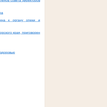
ленов совета директоров
фа
нина к органу опеки и
рского края, приговорен
 здоровью