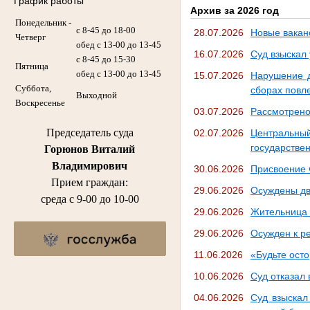
График работы
Архив за 2026 год
Понедельник -
с 8-45 до 18-00
28.07.2026
Новые вакан
Четверг
обед с 13-00 до 13-45
16.07.2026
Суд взыскал
с 8-45 до 15-30
Пятница
обед с 13-00 до 13-45
15.07.2026
Нарушение д
Суббота,
сборах повл
Выходной
Воскресенье
03.07.2026
Рассмотрено
Председатель суда
02.07.2026
Центральны
государстве
Горюнов Виталий
Владимирович
30.06.2026
Присвоение 
Прием граждан:
29.06.2026
Осуждены дв
среда с 9-00 до 10-00
29.06.2026
Жительница г
29.06.2026
Осужден к р
11.06.2026
«Будьте ост
10.06.2026
Суд отказал
04.06.2026
Суд взыскал