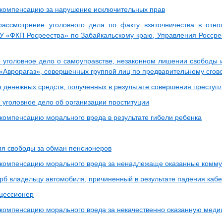
 компенсацию за нарушение исключительных прав
ассмотрение уголовного дела по факту взяточничества в отн
 «ФКП Росреестра» по Забайкальскому краю, Управления Россре
 уголовное дело о самоуправстве, незаконном лишении свободы 
Аврорагаз», совершенных группой лиц по предварительному сгов
 денежных средств, полученных в результате совершения преступ
 уголовное дело об организации проституции
 компенсацию морального вреда в результате гибели ребенка
ия свободы за обман пенсионеров
 компенсацию морального вреда за ненадлежаще оказанные комму
рб владельцу автомобиля, причиненный в результате падения каб
цессионер
 компенсацию морального вреда за некачественно оказанную мед