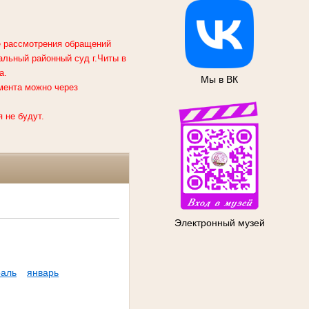
ке рассмотрения обращений
альный районный суд г.Читы
в
а.
Мы в ВК
мента можно через
 не будут.
Электронный музей
аль
январь