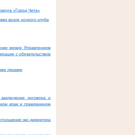
округа «Город Чита»
век возле ночного клуба
ении между Управлением
ерации с обязательством
ными лицами
 заключение договора о
ском крае и гражданином
отношении экс-директора