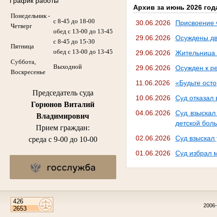
График работы
Архив за июнь 2026 год
Понедельник -
с 8-45 до 18-00
30.06.2026
Присвоение 
Четверг
обед с 13-00 до 13-45
29.06.2026
Осуждены дв
с 8-45 до 15-30
Пятница
обед с 13-00 до 13-45
29.06.2026
Жительница г
Суббота,
Выходной
29.06.2026
Осужден к р
Воскресенье
11.06.2026
«Будьте ост
Председатель суда
10.06.2026
Суд отказал
Горюнов Виталий
04.06.2026
Суд взыскал
Владимирович
детской боль
Прием граждан:
02.06.2026
Суд взыскал
среда с 9-00 до 10-00
01.06.2026
Суд избрал 
2006