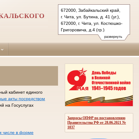
672000, Забайкальский край,
ЙКАЛЬСКОГО
г. Чита, ул. Бутина, д. 41 (уг.),
672000, г. Чита, ул. Костюшко-
Григоровича, д.4 (гр.)
Тел.: (3022) 35-56-34(уг.)
развернуть
21-36-31 ( гр. и админ.), 35-03-
53
centr.cht@sudrf.ru
centr2.cht@sudrf.ru
ный кабинет единого
ные акты посредством
й на Госуслугах
Запросы ОПФР по постановлению
Правительства РФ от 28.06.2021 №
1037
м числе в форме