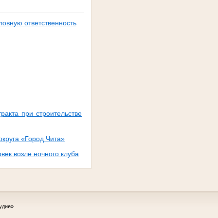
ловную ответственность
ракта при строительстве
округа «Город Чита»
век возле ночного клуба
удие»