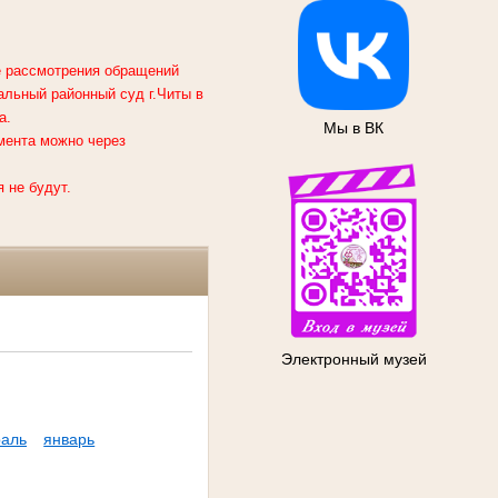
ке рассмотрения обращений
альный районный суд г.Читы
в
а.
Мы в ВК
мента можно через
 не будут.
Электронный музей
аль
январь