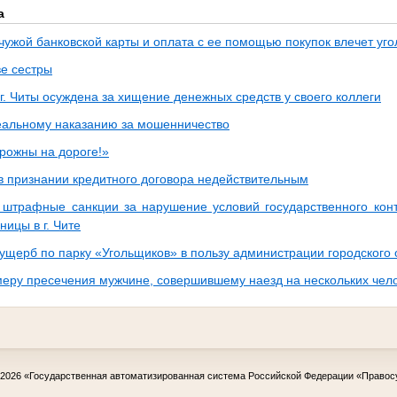
а
чужой банковской карты и оплата с ее помощью покупок влечет уго
е сестры
. Читы осуждена за хищение денежных средств у своего коллеги
еальному наказанию за мошенничество
орожны на дороге!»
 в признании кредитного договора недействительным
 штрафные санкции за нарушение условий государственного конт
ницы в г. Чите
 ущерб по парку «Угольщиков» в пользу администрации городского 
меру пресечения мужчине, совершившему наезд на нескольких чело
-2026
«Государственная автоматизированная система Российской Федерации «Правос