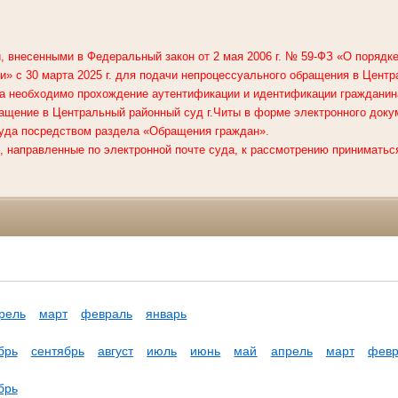
, внесенными в Федеральный закон от 2 мая 2006 г. № 59-ФЗ «О поряд
» с 30 марта 2025 г. для подачи непроцессуального обращения в
Центр
а необходимо прохождение аутентификации и идентификации гражданин
ащение в Центральный районный суд г.Читы в форме электронного доку
уда посредством раздела «Обращения граждан».
 направленные по электронной почте суда, к рассмотрению приниматься
рель
март
февраль
январь
брь
сентябрь
август
июль
июнь
май
апрель
март
февр
брь