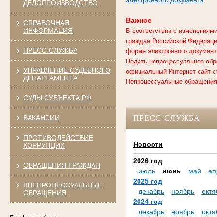
ДЕЛОПРОИЗВОДСТВО
Важное
СПРАВОЧНАЯ
ИНФОРМАЦИЯ
В соответствии с изменениями
граждан Российской Федерации
ПРЕСС-СЛУЖБА
форме электронного документ
Подать непроцессуальное обр
УПРАВЛЕНИЕ СУДЕБНОГО
официальный Интернет-сайт с
ДЕПАРТАМЕНТА
Непроцессуальные обращения,
СУДЫ СУБЪЕКТА РФ
ВАКАНСИИ
ПРЕСС-СЛУЖБА
ПРОТИВОДЕЙСТВИЕ
Новости
КОРРУПЦИИ
2026 год
ОБРАЩЕНИЯ ГРАЖДАН
июль
июнь
май
ап
2025 год
ВНЕПРОЦЕССУАЛЬНЫЕ
декабрь
ноябрь
октя
ОБРАЩЕНИЯ
2024 год
декабрь
ноябрь
октя