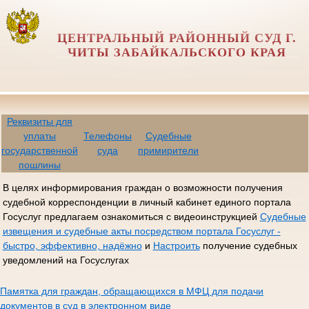
ЦЕНТРАЛЬНЫЙ РАЙОННЫЙ СУД Г.
ЧИТЫ ЗАБАЙКАЛЬСКОГО КРАЯ
Реквизиты для
уплаты
Телефоны
Судебные
государственной
суда
примирители
пошлины
В целях информирования граждан о возможности получения
судебной корреспонденции в личный кабинет единого портала
Госуслуг предлагаем ознакомиться с видеоинструкцией
Судебные
извещения и судебные акты посредством портала Госуслуг -
быстро, эффективно, надёжно
и
Настроить
получение судебных
уведомлений на Госуслугах
Памятка для граждан, обращающихся в МФЦ для подачи
документов в суд в электронном виде