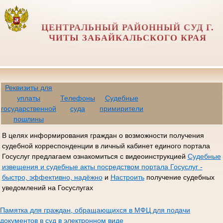
ЦЕНТРАЛЬНЫЙ РАЙОННЫЙ СУД Г.
ЧИТЫ ЗАБАЙКАЛЬСКОГО КРАЯ
Реквизиты для
уплаты
Телефоны
Судебные
государственной
суда
примирители
пошлины
В целях информирования граждан о возможности получения
судебной корреспонденции в личный кабинет единого портала
Госуслуг предлагаем ознакомиться с видеоинструкцией
Судебные
извещения и судебные акты посредством портала Госуслуг -
быстро, эффективно, надёжно
и
Настроить
получение судебных
уведомлений на Госуслугах
Памятка для граждан, обращающихся в МФЦ для подачи
документов в суд в электронном виде