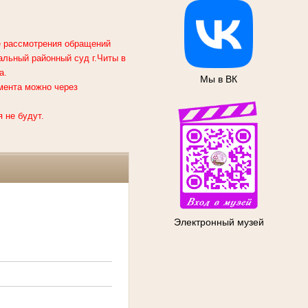
ке рассмотрения обращений
альный районный суд г.Читы
в
а.
Мы в ВК
мента можно через
 не будут.
Электронный музей