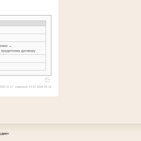
авами →
, кредитному договору
025 11:17, изменено 13.07.2026 05:14
удие»