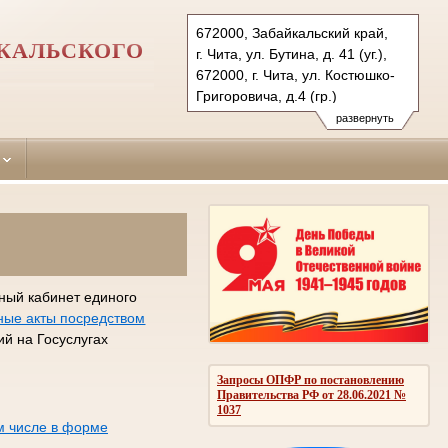
672000, Забайкальский край,
ЙКАЛЬСКОГО
г. Чита, ул. Бутина, д. 41 (уг.),
672000, г. Чита, ул. Костюшко-
Григоровича, д.4 (гр.)
Тел.: (3022) 35-56-34(уг.)
развернуть
21-36-31 ( гр. и админ.), 35-03-
53
centr.cht@sudrf.ru
centr2.cht@sudrf.ru
ный кабинет единого
ные акты посредством
й на Госуслугах
Запросы ОПФР по постановлению
Правительства РФ от 28.06.2021 №
1037
м числе в форме