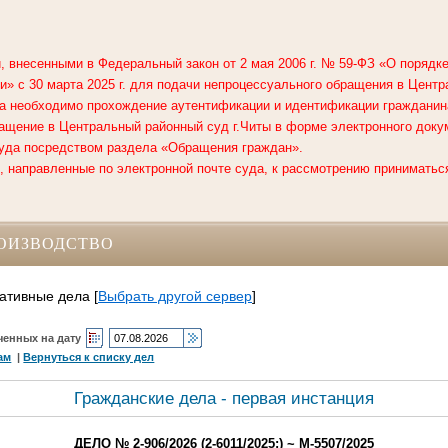
, внесенными в Федеральный закон от 2 мая 2006 г. № 59-ФЗ «О поряд
» с 30 марта 2025 г. для подачи непроцессуального обращения в
Центр
а необходимо прохождение аутентификации и идентификации гражданин
ащение в Центральный районный суд г.Читы в форме электронного доку
уда посредством раздела «Обращения граждан».
 направленные по электронной почте суда, к рассмотрению приниматься
ОИЗВОДСТВО
ативные дела
[
Выбрать другой сервер
]
ченных на дату
ам
|
Вернуться к списку дел
Гражданские дела - первая инстанция
ДЕЛО № 2-906/2026 (2-6011/2025;) ~ М-5507/2025