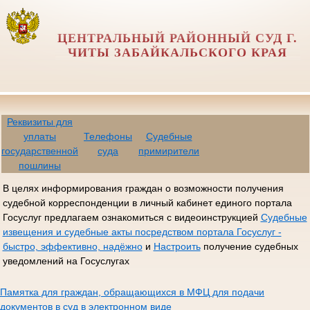
ЦЕНТРАЛЬНЫЙ РАЙОННЫЙ СУД Г.
ЧИТЫ ЗАБАЙКАЛЬСКОГО КРАЯ
Реквизиты для
уплаты
Телефоны
Судебные
государственной
суда
примирители
пошлины
В целях информирования граждан о возможности получения
судебной корреспонденции в личный кабинет единого портала
Госуслуг предлагаем ознакомиться с видеоинструкцией
Судебные
извещения и судебные акты посредством портала Госуслуг -
быстро, эффективно, надёжно
и
Настроить
получение судебных
уведомлений на Госуслугах
Памятка для граждан, обращающихся в МФЦ для подачи
документов в суд в электронном виде