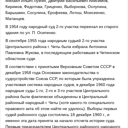
Михаил Ильич Лузгин, Дмитрий Васильевич Анисимов,
Киримов, Федотова, Гриценко, Выборнова, Охлупина,
Барышкин, Сосулина, Ерофеева, Лотош, Моисеенко,
Матанцев.
В 1954 году народный суд 2-го участка переехал из старого
здания по ул. П. Осипенко.
В сентябре 1955 года народным судьей 2-го участка
Центрального района г. Читы была избрана Антонина
Павловна Жукова, в последующем работавшая в Читинском
областном суде.
В соответствии с принятыми Верховным Советом СССР в
декабре 1958 года Основами законодательства о
судоустройстве Союза ССР, по которым была упразднена
участковая система народных судов, в декабре 1960 года
народные суды 1-го, 2-го и 3-го участков Центрального
района были фактически объединены в Центральный
районный народный г. Читы (хотя какого-то специального
правового акта об этом найти не удалось). Выборы первых
судей районного суда состоялись 18 декабря 1960 г., и
именно эта дата принята за начало отсчета истории суда.
Первым председателем Центрального районного народного