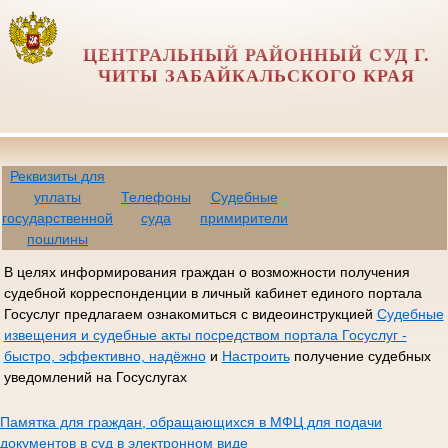
ЦЕНТРАЛЬНЫЙ РАЙОННЫЙ СУД Г.
ЧИТЫ ЗАБАЙКАЛЬСКОГО КРАЯ
Реквизиты для
уплаты
Телефоны
Судебные
государственной
суда
примирители
пошлины
В целях информирования граждан о возможности получения
судебной корреспонденции в личный кабинет единого портала
Госуслуг предлагаем ознакомиться с видеоинструкцией
Судебные
извещения и судебные акты посредством портала Госуслуг -
быстро, эффективно, надёжно
и
Настроить
получение судебных
уведомлений на Госуслугах
Памятка для граждан, обращающихся в МФЦ для подачи
документов в суд в электронном виде