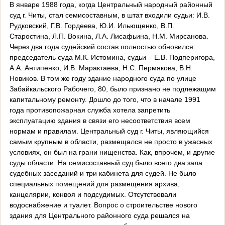
В январе 1988 года, когда Центральный народный районный
суд г. Читы, стал семисоставным, в штат входили судьи: И.В.
Рудковский, Г.В. Гордеева, Ю.И. Ильющенко, В.П.
Старостина, Л.П. Вокина, Л.А. Лисафьина, Н.М. Мирсанова.
Через два года судейский состав полностью обновился:
председатель суда М.К. Истомина, судьи – Е.В. Подперигора,
А.А. Антипенко, И.В. Марактаева, Н.С. Пермякова, В.Н.
Новиков. В том же году здание народного суда по улице
Забайкальского Рабочего, 80, было признано не подлежащим
капитальному ремонту. Дошло до того, что в начале 1991
года противопожарная служба хотела запретить
эксплуатацию здания в связи его несоответствия всем
нормам и правилам. Центральный суд г. Читы, являющийся
самым крупным в области, размещался не просто в ужасных
условиях, он был на грани нищенства. Как, впрочем, и другие
суды области. На семисоставный суд было всего два зала
судебных заседаний и три кабинета для судей. Не было
специальных помещений для размещения архива,
канцелярии, конвоя и подсудимых. Отсутствовали
водоснабжение и туалет. Вопрос о строительстве нового
здания для Центрального районного суда решался на