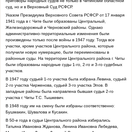
приговоры народных судов не только в Читинский областной
суд, но и в Верховный Суд РСФСР.
Указом Президиума Верховного Совета РСФСР от 17 января
1941 года в г. Чите были образованы Центральный,
Железнодорожный и Черновский районы. Однако
административно-территориальные изменения были
произведены только после войны в 1947 году. Тогда все
участки, кроме участков Центрального района, которые
получили новую нумерацию, были переименованы в
районные суды. На территории Центрального района г. Читы
были образованы народные суды 1-го, 2-го и 3-го судебных
участков.
В 1947 году судьей 1-го участка была избрана Левина, судьей
2-го участка Чирженова, судьей 3-го участка Эпов. В
западные районы была направлена бывшая судья 2-го
участка г. Читы Т.С. Тышкевич.
В 1948 году им на смену были избраны соответственно:
Бушмакин, Шувалова и Кусакин.
В 50-е года в судьи Центрального района избирались
Татьяна Ивановна Жданова, Ленина Ивановна Лебедева,