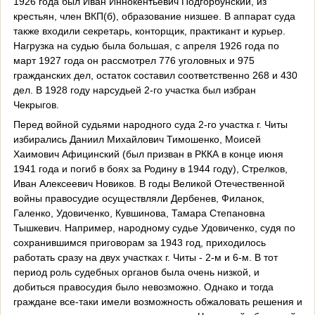
1926 года был Иван Иннокентьевич Подгорбунский, из
крестьян, член ВКП(б), образование низшее. В аппарат суда
также входили секретарь, конторщик, практикант и курьер.
Нагрузка на судью была большая, с апреля 1926 года по
март 1927 года он рассмотрел 776 уголовных и 975
гражданских дел, остаток составил соответственно 268 и 430
дел. В 1928 году нарсудьей 2-го участка был избран
Чекрыгов.
Перед войной судьями народного суда 2-го участка г. Читы
избирались Даниил Михайлович Тимошенко, Моисей
Хаимович Афицинский (был призван в РККА в конце июня
1941 года и погиб в боях за Родину в 1944 году), Стрелков,
Иван Алексеевич Новиков. В годы Великой Отечественной
войны правосудие осуществляли Дербенев, Филанок,
Галенко, Удовиченко, Кувшинова, Тамара Степановна
Тышкевич. Например, народному судье Удовиченко, судя по
сохранившимся приговорам за 1943 год, приходилось
работать сразу на двух участках г. Читы - 2-м и 6-м. В тот
период роль судебных органов была очень низкой, и
добиться правосудия было невозможно. Однако и тогда
граждане все-таки имели возможность обжаловать решения и