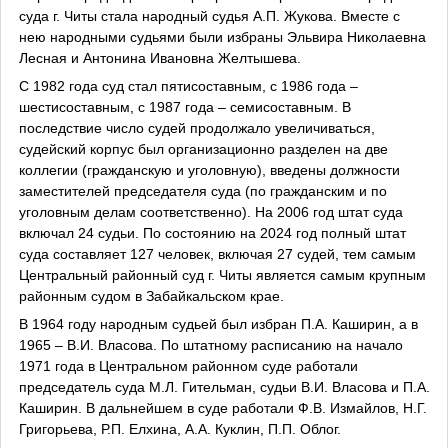
суда г. Читы стала народный судья А.П. Жукова. Вместе с
нею народными судьями были избраны Эльвира Николаевна
Лесная и Антонина Ивановна Желтышева.
С 1982 года суд стал пятисоставным, с 1986 года –
шестисоставным, с 1987 года – семисоставным. В
последствие число судей продолжало увеличиваться,
судейский корпус был организационно разделен на две
коллегии (гражданскую и уголовную), введены должности
заместителей председателя суда (по гражданским и по
уголовным делам соответственно). На 2006 год штат суда
включал 24 судьи. По состоянию на 2024 год полный штат
суда составляет 127 человек, включая 27 судей, тем самым
Центральный районный суд г. Читы является самым крупным
районным судом в Забайкальском крае.
В 1964 году народным судьей был избран П.А. Каширин, а в
1965 – В.И. Власова. По штатному расписанию на начало
1971 года в Центральном районном суде работали
председатель суда М.Л. Гительман, судьи В.И. Власова и П.А.
Каширин. В дальнейшем в суде работали Ф.В. Измайлов, Н.Г.
Григорьева, Р.П. Елхина, А.А. Куклин, П.П. Облог.