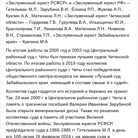
«Заслуженный юрист РСФСР» и «Заслуженный юрист РФ» –
Гительман М.Л., Зарубина В.И., Ёлхина Р.П., Жукова А.П.,
Куклин А.А., Матюхина Л.Н., «Заслуженный юрист Читинской
области» – Гордеева Г.В., Гурулева В.А., Ильющенко Ю.И.,
Красноярова Т.И., Лиханова В.А., Матюхина Л.Н., Новиков
В.Н., Страмилова Т.П., «Заслуженный юрист Забайкальского
края» – Куклина М.А.
По итогам работы за 2000 год и 2003 год Центральный
районный суд г. Читы был признан лучшим судом Читинской
области. По итогам работы в 2019 году коллектив
Центрального районного суда г. Читы стал победителем
общественного смотра-конкурса на звание «Лучший суд
Забайкальского края, имеющий в составе свыше 4-х судей».
Коллектив суда гордится его историей и бережно ее хранит.
Так, 24 мая 2000 г. в Центральном районном суде г. Читы в
память о трагически погибшей Валерии Ивановне Зарубиной
была открыта мемориальная доска. Также по решению
коллектива суда в память об участнике Великой
Отечественной войны, Заслуженном юристе РСФСР,
председателе суда в 1966-1985 гг. Гительмане М.Л. в день
его 100-летия 26 февраля 2024 г. на здании суда в