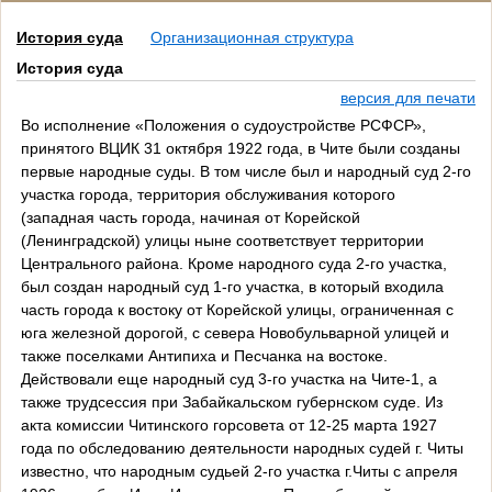
История суда
Организационная структура
История суда
версия для печати
Во исполнение «Положения о судоустройстве РСФСР»,
принятого ВЦИК 31 октября 1922 года, в Чите были созданы
первые народные суды. В том числе был и народный суд 2-го
участка города, территория обслуживания которого
(западная часть города, начиная от Корейской
(Ленинградской) улицы ныне соответствует территории
Центрального района. Кроме народного суда 2-го участка,
был создан народный суд 1-го участка, в который входила
часть города к востоку от Корейской улицы, ограниченная с
юга железной дорогой, с севера Новобульварной улицей и
также поселками Антипиха и Песчанка на востоке.
Действовали еще народный суд 3-го участка на Чите-1, а
также трудсессия при Забайкальском губернском суде. Из
акта комиссии Читинского горсовета от 12-25 марта 1927
года по обследованию деятельности народных судей г. Читы
известно, что народным судьей 2-го участка г.Читы с апреля